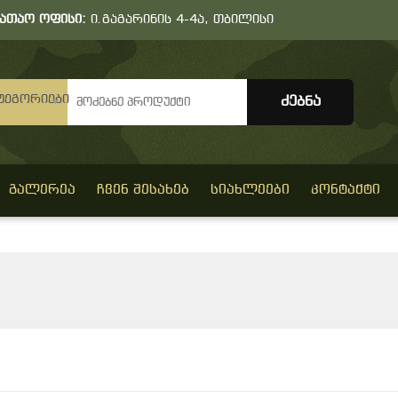
სათაო ოფისი:
ი.გაგარინის 4-4ა, თბილისი
ტეგორიები
ᲒᲐᲚᲔᲠᲔᲐ
ᲩᲕᲔᲜ ᲨᲔᲡᲐᲮᲔᲑ
ᲡᲘᲐᲮᲚᲔᲔᲑᲘ
ᲙᲝᲜᲢᲐᲥᲢᲘ