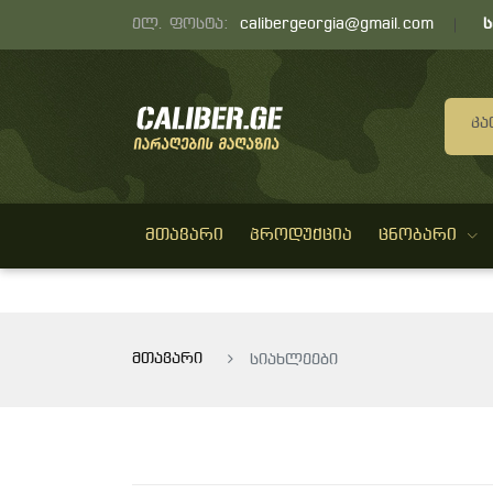
ელ. ფოსტა:
calibergeorgia@gmail.com
Კა
ᲛᲗᲐᲕᲐᲠᲘ
ᲞᲠᲝᲓᲣᲥᲪᲘᲐ
ᲪᲜᲝᲑᲐᲠᲘ
მთავარი
სიახლეები