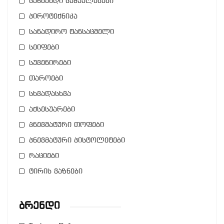
საწმენდი საშუალებები
პიროტექნიკა
სანადირო ტანსაცმელი
სეიფები
სუვენირები
თაროები
სხვადასხვა
აქსესუარები
პნევმატური თოფები
პნევმატური პისტოლეტები
რაციები
ტირის ვაზნები
Ბრენდი