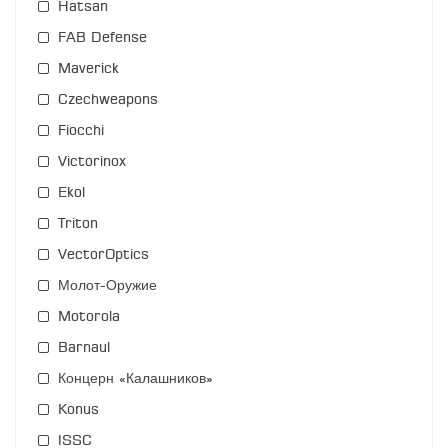
Hatsan
FAB Defense
Maverick
Czechweapons
Fiocchi
Victorinox
Ekol
Triton
VectorOptics
Молот-Оружие
Motorola
Barnaul
Концерн «Калашников»
Konus
ISSC