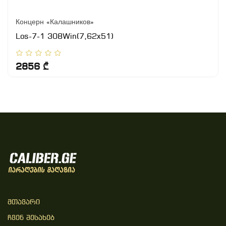
Концерн «Калашников»
Los-7-1 308Win(7,62x51)
2856 ₾
Მთავარი
Ჩვენ Შესახებ