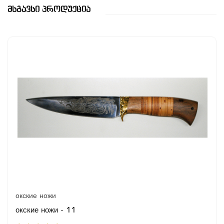
Მსგავსი Პროდუქცია
окские ножи
окские ножи - 11