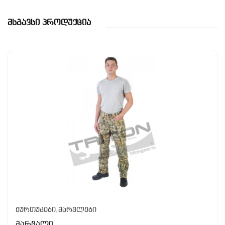
Მსგავსი Პროდუქცია
ქურთუკები,შარვლები
შარვალი