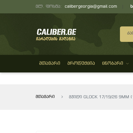
ელ. ფოსტა:
calibergeorgia@gmail.com
Კა
ᲛᲗᲐᲕᲐᲠᲘ
ᲞᲠᲝᲓᲣᲥᲪᲘᲐ
ᲪᲜᲝᲑᲐᲠᲘ
მთავარი
მჭიდი GLOCK 17/19/26 9MM (