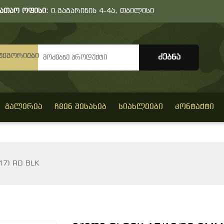
სათაო ოფისი:
ი.გაგარინის 4-4ა, თბილისი
ტეგორიები
ᲒᲐᲚᲔᲠᲔᲐ
ᲩᲕᲔᲜ ᲨᲔᲡᲐᲮᲔᲑ
ᲡᲘᲐᲮᲚᲔᲔᲑᲘ
ᲙᲝᲜᲢᲐᲥᲢᲘ
17) RD BLK