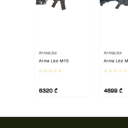
ArmaLite
ArmaLite
10 .308
Arma Lite M15
Arma Lite 
6320 ₾
4699 ₾