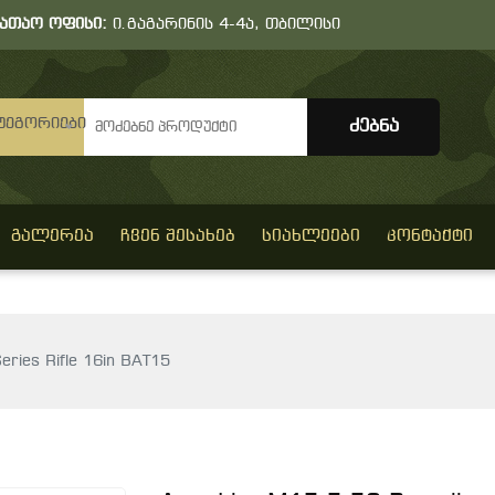
სათაო ოფისი:
ი.გაგარინის 4-4ა, თბილისი
ტეგორიები
ᲒᲐᲚᲔᲠᲔᲐ
ᲩᲕᲔᲜ ᲨᲔᲡᲐᲮᲔᲑ
ᲡᲘᲐᲮᲚᲔᲔᲑᲘ
ᲙᲝᲜᲢᲐᲥᲢᲘ
ries Rifle 16in BAT15