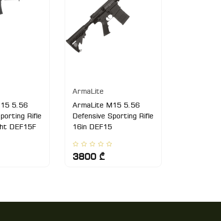
ArmaLite
ArmaLite
M15 5.56
ArmaLite M15 5.56
Arma Lite
porting Rifle
Defensive Sporting Rifle
ght DEF15F
16in DEF15
3800 ₾
6830 ₾