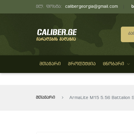
ელ. ფოსტა:
calibergeorgia@gmail.com
Კა
ᲛᲗᲐᲕᲐᲠᲘ
ᲞᲠᲝᲓᲣᲥᲪᲘᲐ
ᲪᲜᲝᲑᲐᲠᲘ
მთავარი
ArmaLite M15 5.56 Battalion Se