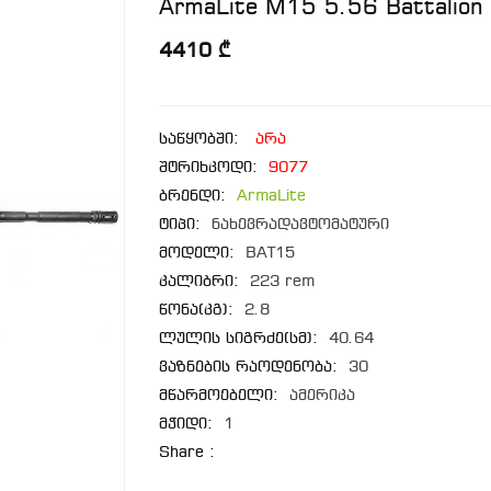
ArmaLite M15 5.56 Battalion 
4410 ₾
საწყობში:
არა
შტრიხკოდი:
9077
ბრენდი:
ArmaLite
ტიპი:
ნახევრადავტომატური
მოდელი:
BAT15
კალიბრი:
223 rem
წონა(კგ):
2.8
ლულის სიგრძე(სმ):
40.64
ვაზნების რაოდენობა:
30
მწარმოებელი:
ამერიკა
მჭიდი:
1
Share :