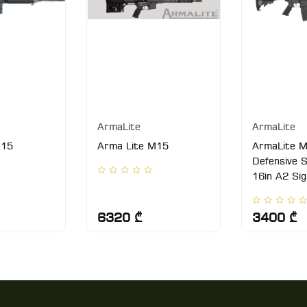
ArmaLite
ArmaLite
M15
Arma Lite M15
ArmaLite 
Defensive S
16in A2 Si
6320 ₾
3400 ₾