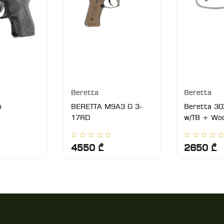
Beretta
Beretta
o
BERETTA M9A3 G 3-
Beretta 30X
17RD
w/TB + Woo
4550 ₾
2650 ₾