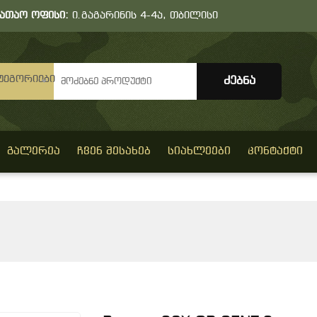
სათაო ოფისი:
ი.გაგარინის 4-4ა, თბილისი
ტეგორიები
ᲒᲐᲚᲔᲠᲔᲐ
ᲩᲕᲔᲜ ᲨᲔᲡᲐᲮᲔᲑ
ᲡᲘᲐᲮᲚᲔᲔᲑᲘ
ᲙᲝᲜᲢᲐᲥᲢᲘ