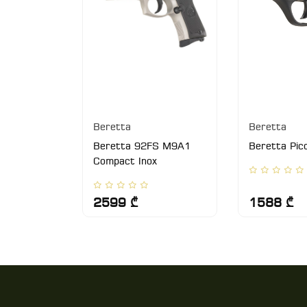
Beretta
Beretta
FS M9A1
Beretta 92FS M9A1
Beretta Pic
Compact Inox
2599 ₾
1588 ₾