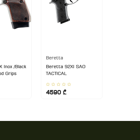
Beretta
Beretta
 Inox /Black
Beretta 92XI SAO
Beretta U
d Grips
TACTICAL
4590 ₾
1470 ₾