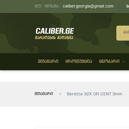
ელ. ფოსტა:
calibergeorgia@gmail.com
Კა
ᲛᲗᲐᲕᲐᲠᲘ
ᲞᲠᲝᲓᲣᲥᲪᲘᲐ
ᲪᲜᲝᲑᲐᲠᲘ
მთავარი
Beretta 92X GR CENT 9mm