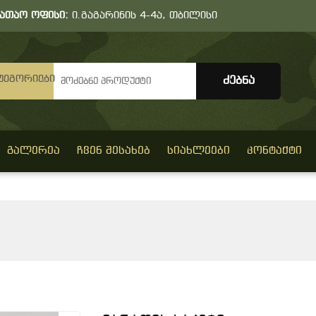
სათაო ოფისი:
ი.გაგარინის 4-4ა, თბილისი
ტეგორიები
ᲒᲐᲚᲔᲠᲔᲐ
ᲩᲕᲔᲜ ᲨᲔᲡᲐᲮᲔᲑ
ᲡᲘᲐᲮᲚᲔᲔᲑᲘ
ᲙᲝᲜᲢᲐᲥᲢᲘ