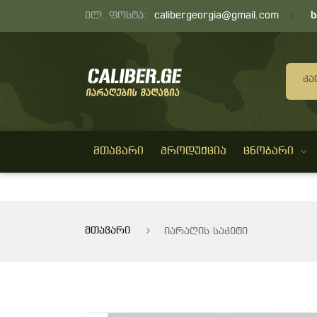
ელ. ფოსტა:
calibergeorgia@gmail.com
Კა
ᲛᲗᲐᲕᲐᲠᲘ
ᲞᲠᲝᲓᲣᲥᲪᲘᲐ
ᲪᲜᲝᲑᲐᲠᲘ
მთავარი
იარაღის საკეტი