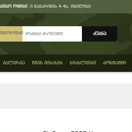
სათაო ოფისი:
ი.გაგარინის 4-4ა, თბილისი
ტეგორიები
ᲒᲐᲚᲔᲠᲔᲐ
ᲩᲕᲔᲜ ᲨᲔᲡᲐᲮᲔᲑ
ᲡᲘᲐᲮᲚᲔᲔᲑᲘ
ᲙᲝᲜᲢᲐᲥᲢᲘ