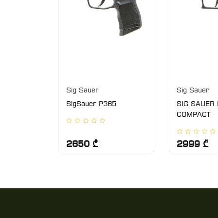
Sig Sauer
Sig Sauer
P-229 M11
SigSauer P365
SIG SAUER 
COMPACT
2650 ₾
2999 ₾