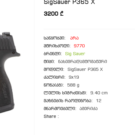
SigSauer P365 X
3200 ₾
საწყობში:
არა
შტრიხკოდი:
9770
ბრენდი:
Sig Sauer
ტიპი:
ნახევრადავტომატური
მოდელი:
SigSauer P365 X
კალიბრი:
9x19
წონა(კგ):
588 g
ლულის სიგრძე(სმ):
9.40 cm
ვაზნების რაოდენობა:
12
მწარმოებელი:
ამერიკა
Share :