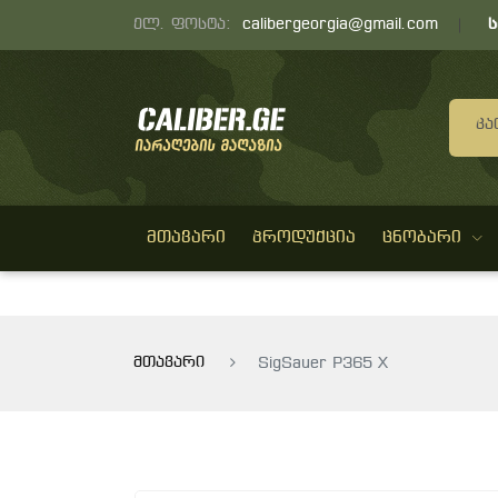
ელ. ფოსტა:
calibergeorgia@gmail.com
Კა
ᲛᲗᲐᲕᲐᲠᲘ
ᲞᲠᲝᲓᲣᲥᲪᲘᲐ
ᲪᲜᲝᲑᲐᲠᲘ
მთავარი
SigSauer P365 X