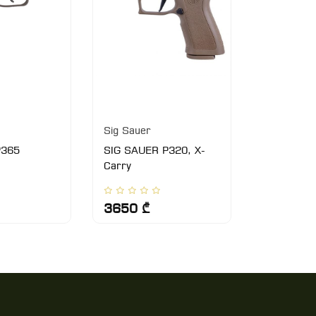
Sig Sauer
Sig Sauer
P365
SIG SAUER P320, X-
SigSauer 
Carry
Safety
3650 ₾
2900 ₾