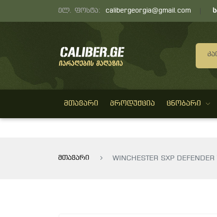
ელ. ფოსტა:
calibergeorgia@gmail.com
Კა
ᲛᲗᲐᲕᲐᲠᲘ
ᲞᲠᲝᲓᲣᲥᲪᲘᲐ
ᲪᲜᲝᲑᲐᲠᲘ
მთავარი
WINCHESTER SXP DEFENDER 