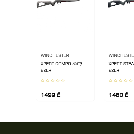
R
WINCHESTER
WINCHEST
 XPERT
XPERT COMPO კალ.
XPERT STEA
2LR
22LR
22LR
1499 ₾
1480 ₾