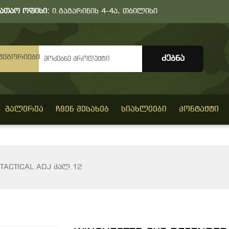
სათაო ოფისი:
ი.გაგარინის 4-4ა, თბილისი
ტეგორიები
ᲒᲐᲚᲔᲠᲔᲐ
ᲩᲕᲔᲜ ᲨᲔᲡᲐᲮᲔᲑ
ᲡᲘᲐᲮᲚᲔᲔᲑᲘ
ᲙᲝᲜᲢᲐᲥᲢᲘ
TACTICAL ADJ კალ.12