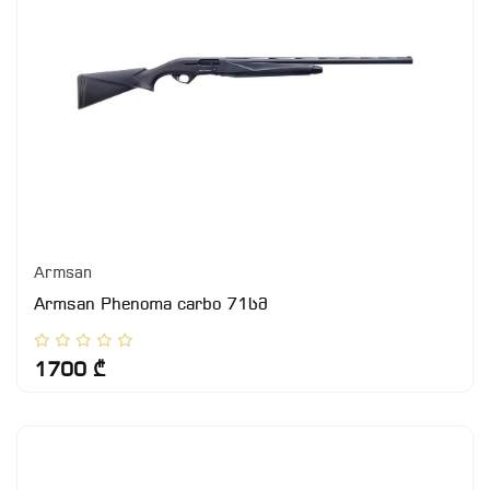
Armsan
Armsan Phenoma carbo 71სმ
1700 ₾