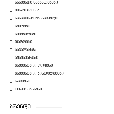
საწმენდი საშუალებები
პიროტექნიკა
სანადირო ტანსაცმელი
სეიფები
სუვენირები
თაროები
სხვადასხვა
აქსესუარები
პნევმატური თოფები
პნევმატური პისტოლეტები
რაციები
ტირის ვაზნები
Ბრენდი