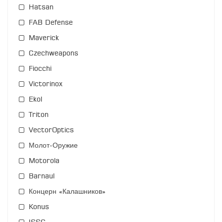
Hatsan
FAB Defense
Maverick
Czechweapons
Fiocchi
Victorinox
Ekol
Triton
VectorOptics
Молот-Оружие
Motorola
Barnaul
Концерн «Калашников»
Konus