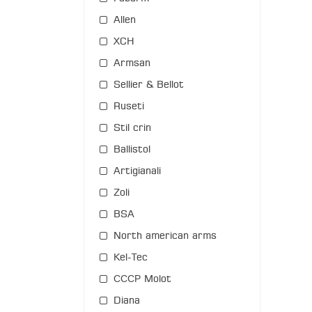
Allen
XCH
Armsan
Sellier & Bellot
Ruseti
Stil crin
Ballistol
Artigianali
Zoli
BSA
North american arms
Kel-Tec
СССР Molot
Diana