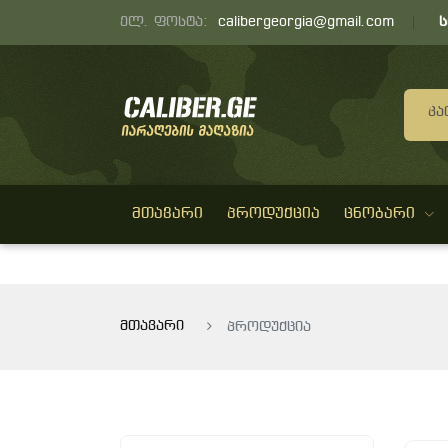
ელ. ფოსტა:
calibergeorgia@gmail.com
Კა
ᲛᲗᲐᲕᲐᲠᲘ
ᲞᲠᲝᲓᲣᲥᲪᲘᲐ
ᲪᲜᲝᲑᲐᲠᲘ
მთავარი
პროდუქცია