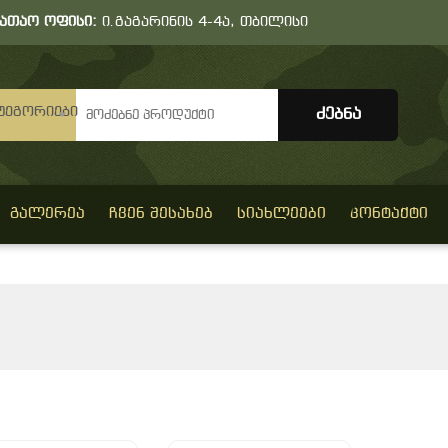
სათაო ოფისი:
ი.გაგარინის 4-4ა, თბილისი
ტეგორიები
ᲒᲐᲚᲔᲠᲔᲐ
ᲩᲕᲔᲜ ᲨᲔᲡᲐᲮᲔᲑ
ᲡᲘᲐᲮᲚᲔᲔᲑᲘ
ᲙᲝᲜᲢᲐᲥᲢᲘ