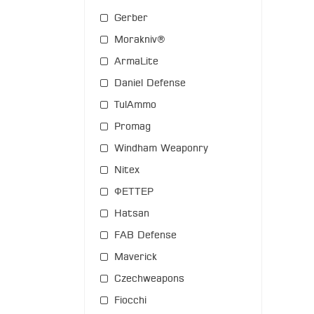
Gerber
Morakniv®
ArmaLite
Daniel Defense
TulAmmo
Promag
Windham Weaponry
Nitex
ФЕТТЕР
Hatsan
FAB Defense
Maverick
Czechweapons
Fiocchi