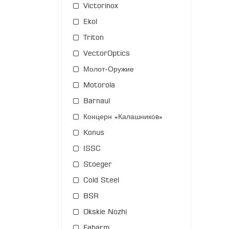
Victorinox
Ekol
Triton
VectorOptics
Молот-Оружие
Motorola
Barnaul
Концерн «Калашников»
Konus
ISSC
Stoeger
Cold Steel
BSR
Okskie Nozhi
Fabarm