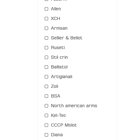
Allen
XCH
Armsan
Sellier & Bellot
Ruseti
Stil crin
Ballistol
Artigianali
Zoli
BSA
North american arms
Kel-Tec
СССР Molot
Diana