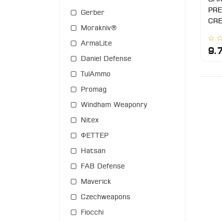
PRE
Gerber
CRE
Morakniv®
ArmaLite
9.
Daniel Defense
TulAmmo
Promag
Windham Weaponry
Nitex
ФЕТТЕР
Hatsan
FAB Defense
Maverick
Czechweapons
Fiocchi