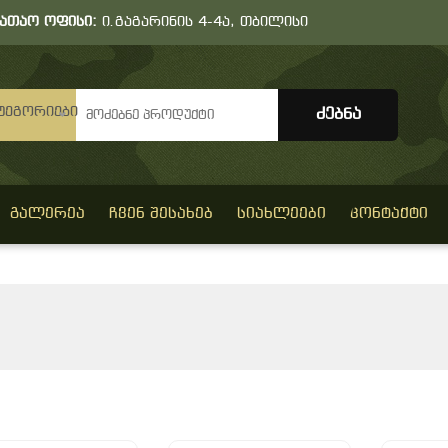
სათაო ოფისი:
ი.გაგარინის 4-4ა, თბილისი
ტეგორიები
ᲒᲐᲚᲔᲠᲔᲐ
ᲩᲕᲔᲜ ᲨᲔᲡᲐᲮᲔᲑ
ᲡᲘᲐᲮᲚᲔᲔᲑᲘ
ᲙᲝᲜᲢᲐᲥᲢᲘ