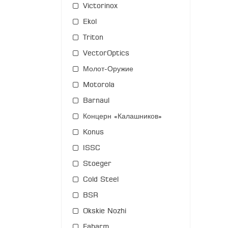
Victorinox
Ekol
Triton
VectorOptics
Молот-Оружие
Motorola
Barnaul
Концерн «Калашников»
Konus
ISSC
Stoeger
Cold Steel
BSR
Okskie Nozhi
Fabarm