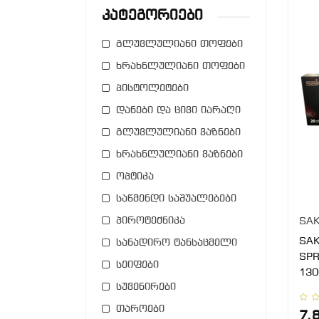
Კატეგორიები
გლუვლულიანი თოფები
ხრახნლულიანი თოფები
პისტოლეტები
დანები და ცივი იარაღი
გლუვლულიანი ვაზნები
ხრახნლულიანი ვაზნები
ოპტიკა
საწმენდი საშუალებები
პიროტექნიკა
SAK
SAK
სანადირო ტანსაცმელი
SPR
სეიფები
130
სუვენირები
თაროები
7.