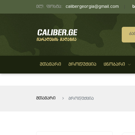
ელ. ფოსტა:
calibergeorgia@gmail.com
Კა
ᲛᲗᲐᲕᲐᲠᲘ
ᲞᲠᲝᲓᲣᲥᲪᲘᲐ
ᲪᲜᲝᲑᲐᲠᲘ
მთავარი
პროდუქცია