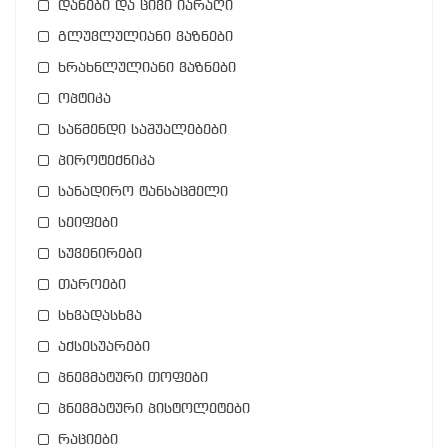
დანები და ცივი იარაღი
გლუვლულიანი ვაზნები
ხრახნლულიანი ვაზნები
ოპტიკა
საწმენდი საშუალებები
პიროტექნიკა
სანადირო ტანსაცმელი
სეიფები
სუვენირები
თაროები
სხვადასხვა
აქსესუარები
პნევმატური თოფები
პნევმატური პისტოლეტები
რაციები