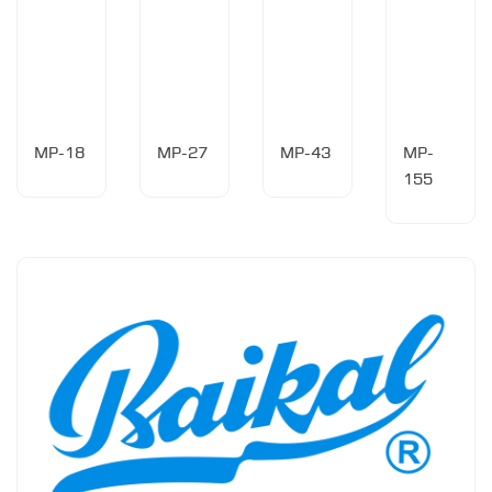
MP-18
MP-27
MP-43
MP-
155