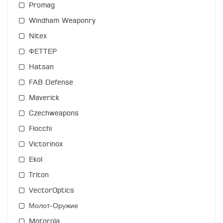
Promag
Windham Weaponry
Nitex
ФЕТТЕР
Hatsan
FAB Defense
Maverick
Czechweapons
Fiocchi
Victorinox
Ekol
Triton
VectorOptics
Молот-Оружие
Motorola