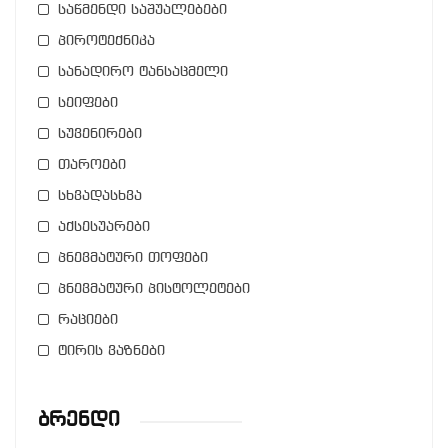
საწმენდი საშუალებები
პიროტექნიკა
სანადირო ტანსაცმელი
სეიფები
სუვენირები
თაროები
სხვადასხვა
აქსესუარები
პნევმატური თოფები
პნევმატური პისტოლეტები
რაციები
ტირის ვაზნები
Ბრენდი