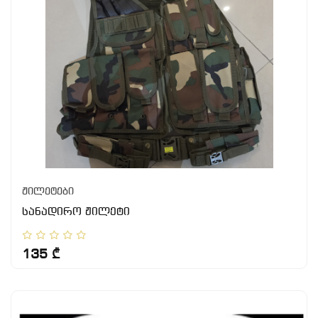
ჟილეტები
სანადირო ჟილეტი
135 ₾