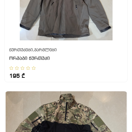
ქურთუკები,შარვლები
ორმაგი ქურთუკი
195 ₾