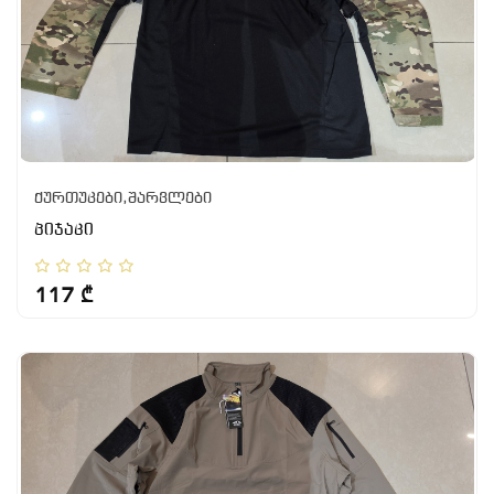
ქურთუკები,შარვლები
პიჯაკი
117 ₾