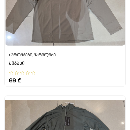
ქურთუკები,შარვლები
პიჯაკი
99 ₾