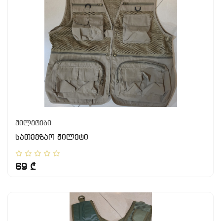
ჟილეტები
სათევზაო ჟილეტი
69 ₾