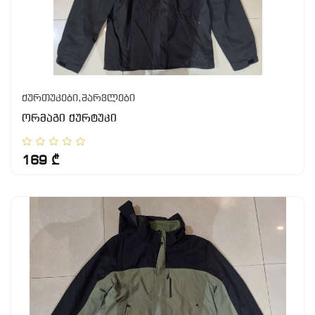
ქურთუკები,შარვლები
ორმაგი ქურტუკი
169 ₾