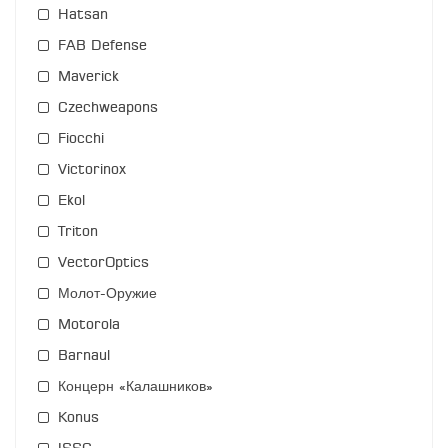
Hatsan
FAB Defense
Maverick
Czechweapons
Fiocchi
Victorinox
Ekol
Triton
VectorOptics
Молот-Оружие
Motorola
Barnaul
Концерн «Калашников»
Konus