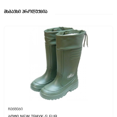
Მსგავსი Პროდუქცია
ჩექმები
ბოტი NEW TRAYK-S FUR