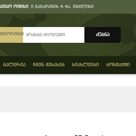
სათაო ოფისი:
ი.გაგარინის 4-4ა, თბილისი
ტეგორიები
ᲒᲐᲚᲔᲠᲔᲐ
ᲩᲕᲔᲜ ᲨᲔᲡᲐᲮᲔᲑ
ᲡᲘᲐᲮᲚᲔᲔᲑᲘ
ᲙᲝᲜᲢᲐᲥᲢᲘ