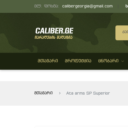
ელ. ფოსტა:
calibergeorgia@gmail.com
Კა
ᲛᲗᲐᲕᲐᲠᲘ
ᲞᲠᲝᲓᲣᲥᲪᲘᲐ
ᲪᲜᲝᲑᲐᲠᲘ
მთავარი
Ata arms SP Superior