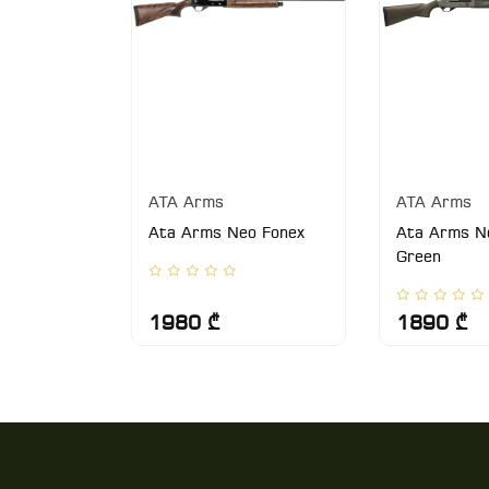
ATA Arms
ATA Arms
INTHETIC
Ata Arms Neo Fonex
Ata Arms Ne
Green
1980 ₾
1890 ₾