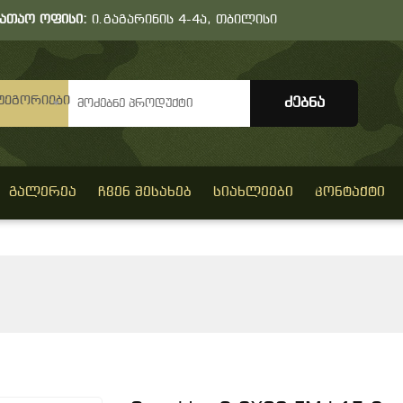
სათაო ოფისი:
ი.გაგარინის 4-4ა, თბილისი
ტეგორიები
ᲒᲐᲚᲔᲠᲔᲐ
ᲩᲕᲔᲜ ᲨᲔᲡᲐᲮᲔᲑ
ᲡᲘᲐᲮᲚᲔᲔᲑᲘ
ᲙᲝᲜᲢᲐᲥᲢᲘ