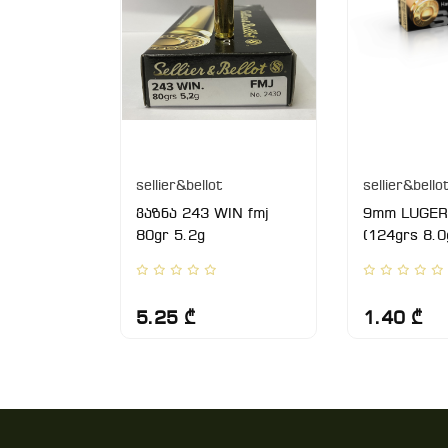
sellier&bellot
sellier&bello
REM FMJ
ვაზნა 243 WIN fmj
9mm LUGER
BULK
80gr 5.2g
(124grs 8.0
5.25 ₾
1.40 ₾