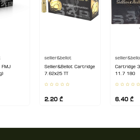
t
sellier&bellot
sellier&bell
 FMJ
Sellier&Bellot Cartridge
Cartridge 
g)
7.62x25 TT
11.7 180
2.20 ₾
6.40 ₾