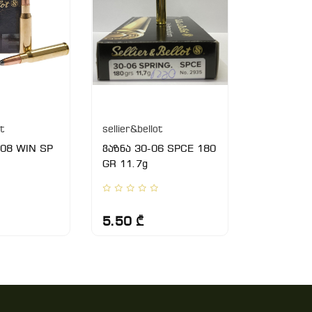
ot
sellier&bellot
sellier&bel
308 WIN SP
ვაზნა 30-06 SPCE 180
ვაზნა 308
GR 11.7g
7,62X51 H
175gr 11.
5.50 ₾
6.5 ₾