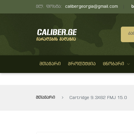
ელ. ფოსტა:
calibergeorgia@gmail.com
Კა
ᲛᲗᲐᲕᲐᲠᲘ
ᲞᲠᲝᲓᲣᲥᲪᲘᲐ
ᲪᲜᲝᲑᲐᲠᲘ
მთავარი
Cartridge 9.3X62 FMJ 15.0