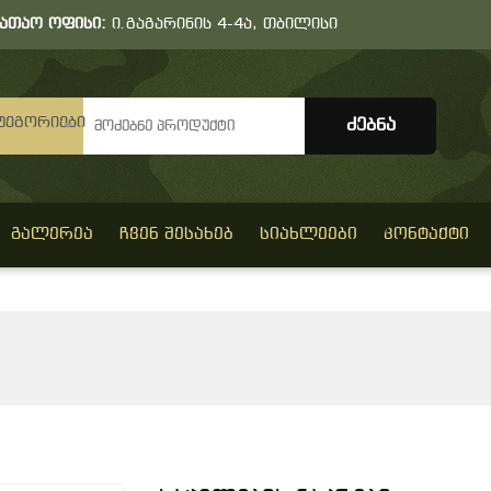
სათაო ოფისი:
ი.გაგარინის 4-4ა, თბილისი
ტეგორიები
ᲒᲐᲚᲔᲠᲔᲐ
ᲩᲕᲔᲜ ᲨᲔᲡᲐᲮᲔᲑ
ᲡᲘᲐᲮᲚᲔᲔᲑᲘ
ᲙᲝᲜᲢᲐᲥᲢᲘ