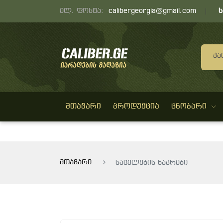
ელ. ფოსტა:
calibergeorgia@gmail.com
Კა
ᲛᲗᲐᲕᲐᲠᲘ
ᲞᲠᲝᲓᲣᲥᲪᲘᲐ
ᲪᲜᲝᲑᲐᲠᲘ
მთავარი
საცვლების ნაკრები