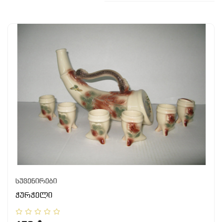
სუვენირები
ჭურჭელი