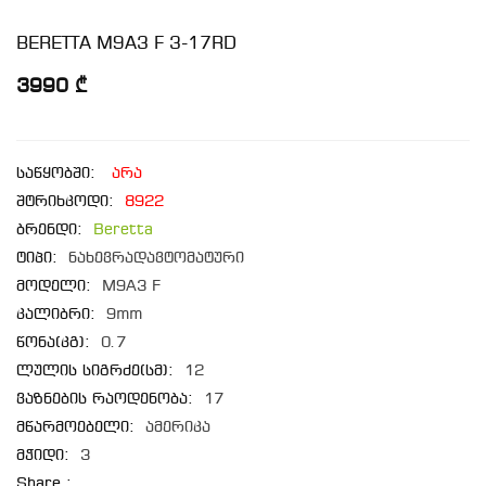
BERETTA M9A3 F 3-17RD
3990 ₾
საწყობში:
არა
შტრიხკოდი:
8922
ბრენდი:
Beretta
ტიპი:
ნახევრადავტომატური
მოდელი:
M9A3 F
კალიბრი:
9mm
წონა(კგ):
0.7
ლულის სიგრძე(სმ):
12
ვაზნების რაოდენობა:
17
მწარმოებელი:
ამერიკა
მჭიდი:
3
Share :