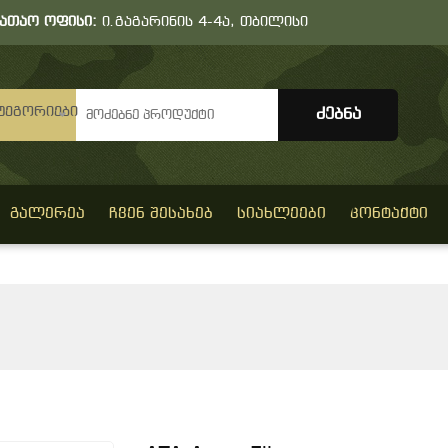
სათაო ოფისი:
ი.გაგარინის 4-4ა, თბილისი
ტეგორიები
ᲒᲐᲚᲔᲠᲔᲐ
ᲩᲕᲔᲜ ᲨᲔᲡᲐᲮᲔᲑ
ᲡᲘᲐᲮᲚᲔᲔᲑᲘ
ᲙᲝᲜᲢᲐᲥᲢᲘ