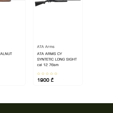
ATA Arms
ATA Arms
WALNUT
ATA ARMS CY
ლულა AT
SYNTETIC LONG SIGHT
cal 12 76sm
1900 ₾
1180 ₾