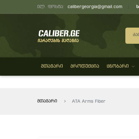
ელ. ფოსტა:
calibergeorgia@gmail.com
Კა
ᲛᲗᲐᲕᲐᲠᲘ
ᲞᲠᲝᲓᲣᲥᲪᲘᲐ
ᲪᲜᲝᲑᲐᲠᲘ
მთავარი
ATA Arms Fiber