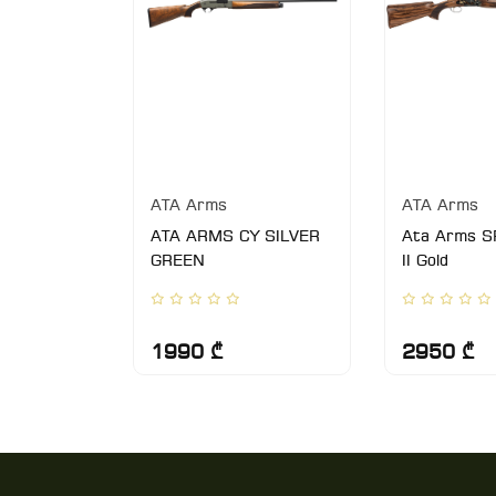
ATA Arms
ATA Arms
 walnut
ATA ARMS CY SILVER
Ata Arms S
2 76sm
GREEN
II Gold
1990 ₾
2950 ₾